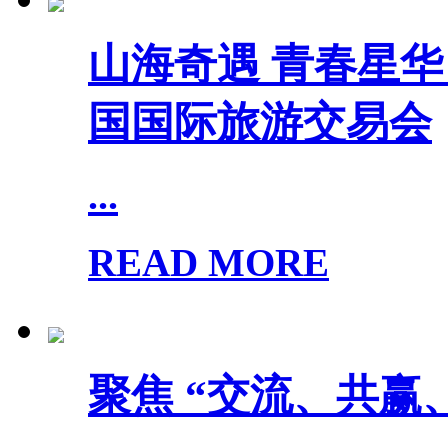
山海奇遇 青春星华 |
国国际旅游交易会
...
READ MORE
聚焦 “交流、共赢