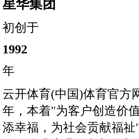
星华集团
初创于
1992
年
云开体育(中国)体育官方网站
年，本着"为客户创造价
添幸福，为社会贡献福祉