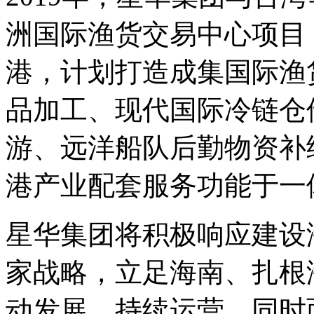
洲国际渔货交易中心项目
港，计划打造成集国际渔
品加工、现代国际冷链仓
游、远洋船队后勤物资补
港产业配套服务功能于一
星华集团将积极响应建设
家战略，立足海南、扎根
动发展、持续运营，同时