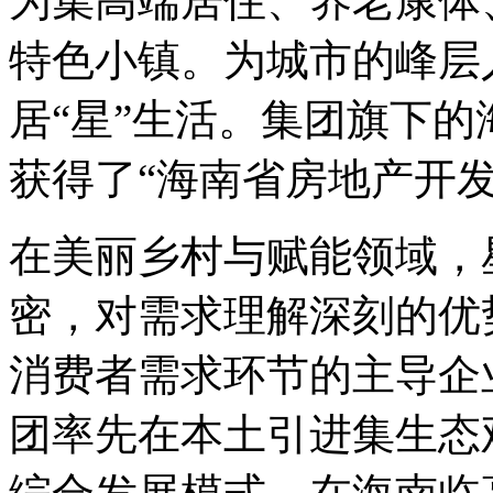
为集高端居住、养老康体
特色小镇。为城市的峰层
居“星”生活。集团旗下
获得了“海南省房地产开发
在美丽乡村与赋能领域，
密，对需求理解深刻的优
消费者需求环节的主导企
团率先在本土引进集生态