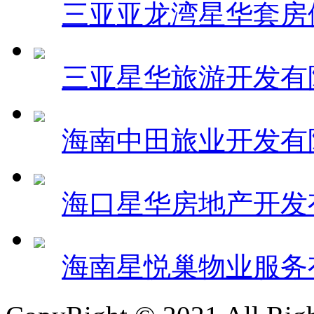
三亚亚龙湾星华套房
三亚星华旅游开发有
海南中田旅业开发有
海口星华房地产开发
海南星悦巢物业服务