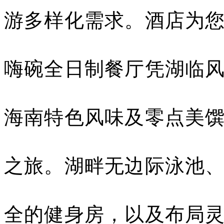
游多样化需求。酒店为
嗨碗全日制餐厅凭湖临
海南特色风味及零点美
之旅。湖畔无边际泳池
全的健身房，以及布局