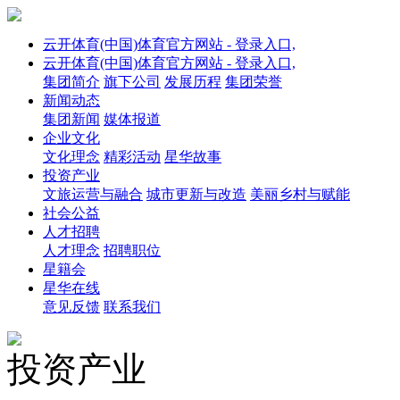
云开体育(中国)体育官方网站 - 登录入口,
云开体育(中国)体育官方网站 - 登录入口,
集团简介
旗下公司
发展历程
集团荣誉
新闻动态
集团新闻
媒体报道
企业文化
文化理念
精彩活动
星华故事
投资产业
文旅运营与融合
城市更新与改造
美丽乡村与赋能
社会公益
人才招聘
人才理念
招聘职位
星籍会
星华在线
意见反馈
联系我们
投资产业