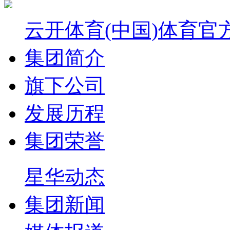
云开体育(中国)体育官方
集团简介
旗下公司
发展历程
集团荣誉
星华动态
集团新闻