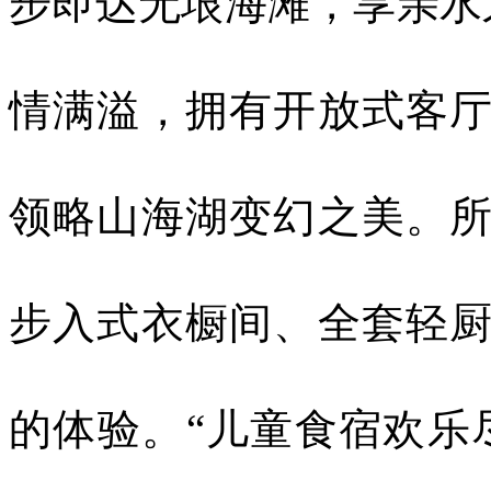
步即达无垠海滩，享亲水
情满溢，拥有开放式客
领略山海湖变幻之美。
步入式衣橱间、全套轻
的体验。“儿童食宿欢乐