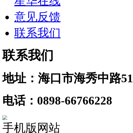
星华在线
意见反馈
联系我们
联系我们
地址：海口市海秀中路51
电话：0898-66766228
手机版网站