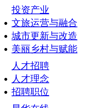
投资产业
文旅运营与融合
城市更新与改造
美丽乡村与赋能
人才招聘
人才理念
招聘职位