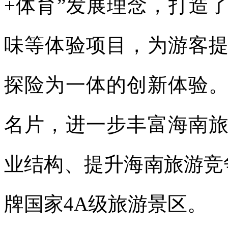
+体育”发展理念，打造
味等体验项目，为游客
探险为一体的创新体验
名片，进一步丰富海南
业结构、提升海南旅游竞争
牌国家4A级旅游景区。