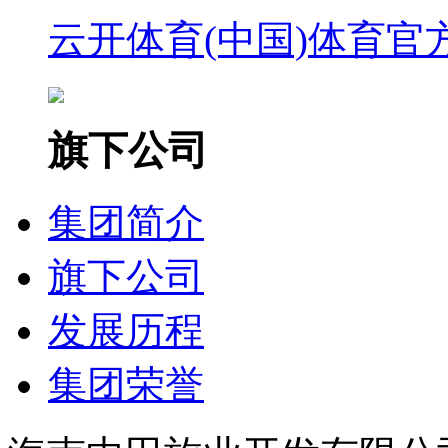
云开体育(中国)体育官方
旗下公司
集团简介
旗下公司
发展历程
集团荣誉