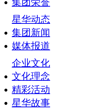
集团荣誉
星华动态
集团新闻
媒体报道
企业文化
文化理念
精彩活动
星华故事