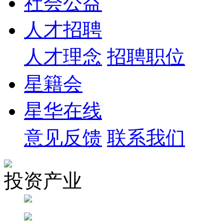
社会公益
人才招聘
人才理念
招聘职位
星籍会
星华在线
意见反馈
联系我们
投资产业