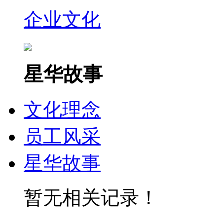
企业文化
星华故事
文化理念
员工风采
星华故事
暂无相关记录！