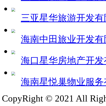
三亚星华旅游开发有
海南中田旅业开发有
海口星华房地产开发
海南星悦巢物业服务
CopyRight © 2021 All 