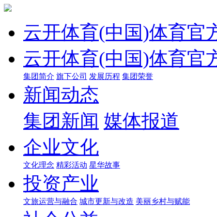
云开体育(中国)体育官方
云开体育(中国)体育官方
集团简介
旗下公司
发展历程
集团荣誉
新闻动态
集团新闻
媒体报道
企业文化
文化理念
精彩活动
星华故事
投资产业
文旅运营与融合
城市更新与改造
美丽乡村与赋能