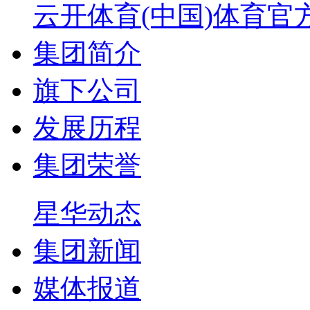
云开体育(中国)体育官方
集团简介
旗下公司
发展历程
集团荣誉
星华动态
集团新闻
媒体报道