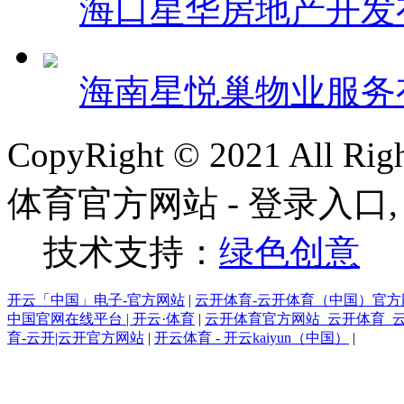
海口星华房地产开发
海南星悦巢物业服务
CopyRight © 2021 All 
体育官方网站 - 登录入口
技术支持：
绿色创意
开云「中国」电子-官方网站
|
云开体育-云开体育（中国）官方
中国官网在线平台 | 开云·体育
|
云开体育官方网站_云开体育_
育-云开|云开官方网站
|
开云体育 - 开云kaiyun（中国）
|