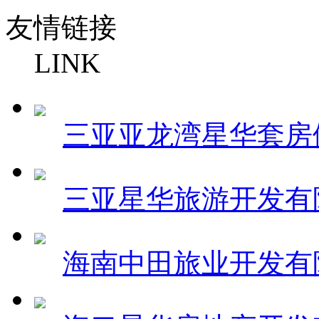
友情链接
LINK
三亚亚龙湾星华套房
三亚星华旅游开发有
海南中田旅业开发有