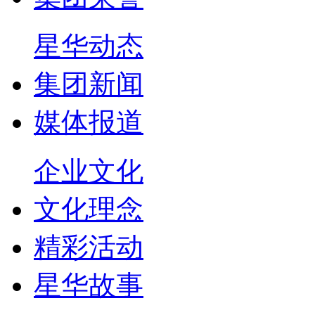
星华动态
集团新闻
媒体报道
企业文化
文化理念
精彩活动
星华故事