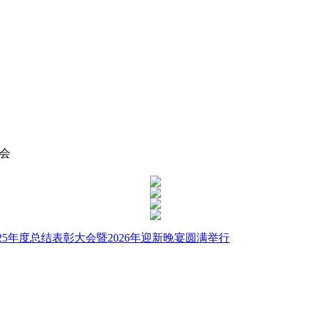
易会
25年度总结表彰大会暨2026年迎新晚宴圆满举行