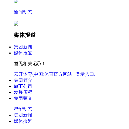
新闻动态
媒体报道
集团新闻
媒体报道
暂无相关记录！
云开体育(中国)体育官方网站 - 登录入口,
集团简介
旗下公司
发展历程
集团荣誉
星华动态
集团新闻
媒体报道